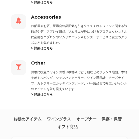
>
詳細はこちら
Accessories
お部屋やお店、展示会の雰囲気を引き立ててくれるワインに関する装
飾品やディスプレイ用品、ソムリエが身につけるプロフェッショナル
に必要なエプロンやソムリエバッジ＆ピンズ、サービスに役立つグッ
ズなどを集めました。
>
詳細はこちら
Other
試験に役立つワインの香り教材やぶどう畑などのフランス地図、木箱
やボトルバッグ、シャンパンクーラー、ワイン温度計、チーズナイ
フ、カトラリーにカッティングボード、バー用品まで幅広いジャンル
のアイテムを取り揃えています。
>
詳細はこちら
お勧めアイテム
ワイングラス
オープナー
保存・保管
ギフト商品