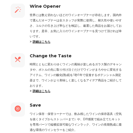
Wine Opener
世界には数え切れないほどのワインオープナーが存在します。国内外
で選んだオープナーは全スタッフが実際に使用し、耐久性や使いやす
さ、コルクの引き上げ率などを検証し、厳選した商品をお届けしてお
ります。是非、お気に入りのワインオープナーを見つけて頂ければ幸
いです。
>
詳細はこちら
Change the Taste
時間とともに変わりゆくワインの風味が楽しめるガラス製のデキャン
タや、ボトルの先に取り付け注ぐだけでワインがまろやかに変化する
アイテム、ワインの酸化(熟成)を1秒1年で促進するポテンシャル測定
器まで、ワインがより美味しく楽しくなるアイデア商品をご紹介して
おります。
>
詳細はこちら
Save
ワイン保存・保管コーナーでは、飲み残したワインの保存器具（空気
を抜くタイプからストッパーまで）や、DIY感覚で組み立てたキット
を専用パーツで縦横拡張可能なワインラック、ワインの長期熟成に最
適な環境のワインセラーをご紹介。